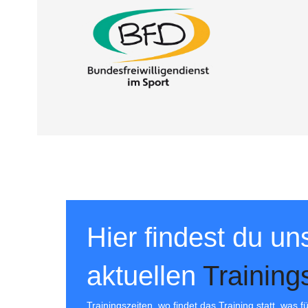
Hier findest du un
aktuellen
Training
Trainingszeiten, wo findet das Training statt, was 