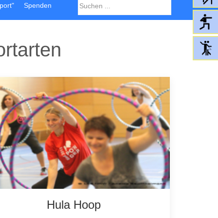
port"
Spenden
rtarten
Hula Hoop