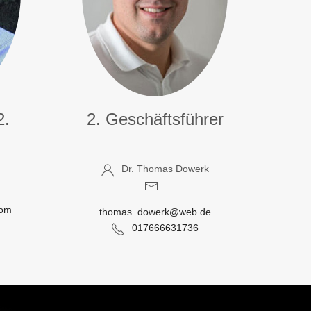
2.
2. Geschäftsführer
Dr. Thomas Dowerk
com
thomas_dowerk@web.de
017666631736