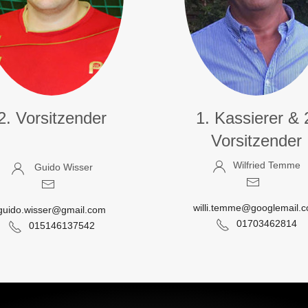
2. Vorsitzender
1. Kassierer & 
Vorsitzender
Wilfried Temme
Guido Wisser
willi.temme@googlemail.
guido.wisser@gmail.com
01703462814
015146137542