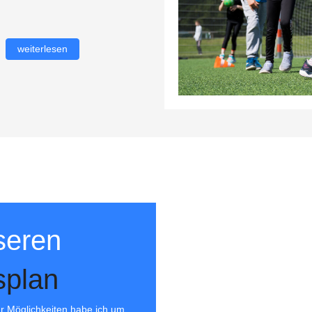
weiterlesen
seren
splan
für Möglichkeiten habe ich um