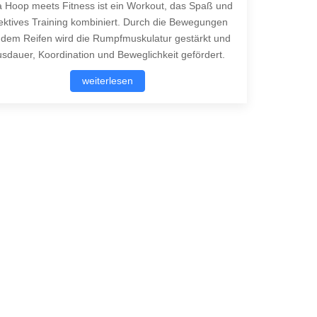
a Hoop meets Fitness ist ein Workout, das Spaß und
fektives Training kombiniert. Durch die Bewegungen
 dem Reifen wird die Rumpfmuskulatur gestärkt und
sdauer, Koordination und Beweglichkeit gefördert.
weiterlesen
Nächster Beitrag: ja
Weiter