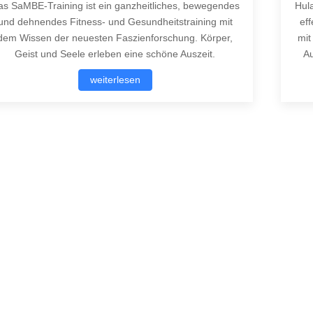
s SaMBE-Training ist ein ganzheitliches, bewegendes
Hul
und dehnendes Fitness- und Gesundheitstraining mit
ef
dem Wissen der neuesten Faszienforschung. Körper,
mit
Geist und Seele erleben eine schöne Auszeit.
Au
weiterlesen
rheriger Beitrag: Trainings- und Behandlungsmethoden
Zurück