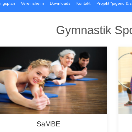
ingsplan
Vereinsheim
Downloads
Kontakt
Projekt "jugend & s
Gymnastik Spo
SaMBE