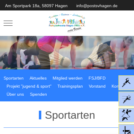
Am Sportpark 18a, 58097 Hagen
info@postsvhagen.de
Mobile Menu Toggle
Sportarten
Aktuelles
Mitglied werden
FSJ/BFD
Projekt "jugend & sport"
Trainingsplan
Vorstand
Kontakt
Über uns
Spenden
Sportarten