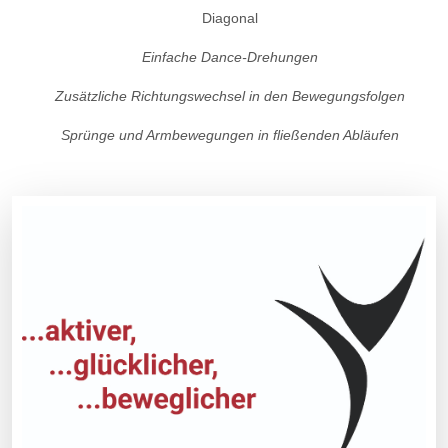
Diagonal
Einfache Dance-Drehungen
Zusätzliche Richtungswechsel in den Bewegungsfolgen
Sprünge und Armbewegungen in fließenden Abläufen
Vorheriger Beitrag: Workshop Faszien-Dancing & Stretch Leve
Nächster Beit
Zurück
Weiter