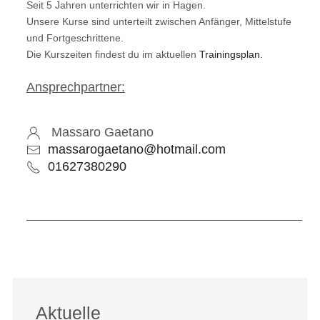
Seit 5 Jahren unterrichten wir in Hagen.
Unsere Kurse sind unterteilt zwischen
Anfänger, Mittelstufe
und Fortgeschrittene.
Die Kurszeiten findest du im aktuellen
Trainingsplan.
Ansprechpartner:
Massaro Gaetano
massarogaetano@hotmail.com
01627380290
Vorheriger Beitrag: WING TZUN
Nächster Beitr
Zurück
Weiter
Aktuelle