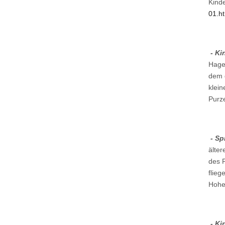
Kind
01.h
- Ki
Hage
dem g
klein
Purz
- Sp
älte
des P
flieg
Hohe
- Ki