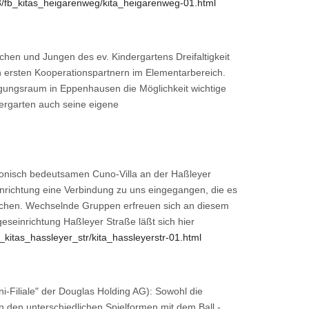
3/fb_kitas_heigarenweg/kita_heigarenweg-01.html
hen und Jungen des ev. Kindergartens Dreifaltigkeit
en ersten Kooperationspartnern im Elementarbereich.
ungsraum in Eppenhausen die Möglichkeit wichtige
ergarten auch seine eigene
ktonisch bedeutsamen Cuno-Villa an der Haßleyer
einrichtung eine Verbindung zu uns eingegangen, die es
achen. Wechselnde Gruppen erfreuen sich an diesem
eseinrichtung Haßleyer Straße läßt sich hier
_kitas_hassleyer_str/kita_hassleyerstr-01.html
i-Filiale" der Douglas Holding AG): Sowohl die
n den unterschiedlichen Spielformen mit dem Ball -