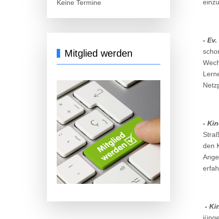
einz
Keine Termine
- Ev.
schon
Mitglied werden
Wech
Lern
Netz
- Ki
Straß
den 
Angeb
erfa
- Ki
jünge