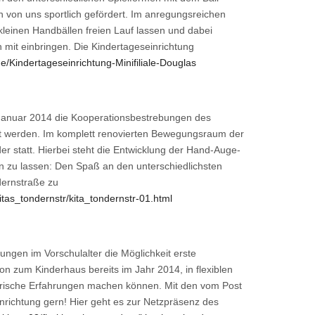
rn von uns sportlich gefördert. Im anregungsreichen
leinen Handbällen freien Lauf lassen und dabei
n mit einbringen. Die Kindertageseinrichtung
/Kindertageseinrichtung-Minifiliale-Douglas
Januar 2014 die Kooperationsbestrebungen des
zt werden. Im komplett renovierten Bewegungsraum der
r statt. Hierbei steht die Entwicklung der Hand-Auge-
n zu lassen: Den Spaß an den unterschiedlichsten
dernstraße zu
tas_tondernstr/kita_tondernstr-01.html
gen im Vorschulalter die Möglichkeit erste
n zum Kinderhaus bereits im Jahr 2014, in flexiblen
orische Erfahrungen machen können. Mit den vom Post
inrichtung gern! Hier geht es zur Netzpräsenz des