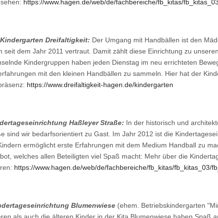
usehen:
https://www.hagen.de/web/de/fachbereiche/fb_kitas/fb_kitas_0
 Kindergarten Dreifaltigkeit:
Der Umgang mit Handbällen ist den Mädc
 seit dem Jahr 2011 vertraut. Damit zählt diese Einrichtung zu unser
selnde Kindergruppen haben jeden Dienstag im neu errichteten Beweg
erfahrungen mit den kleinen Handbällen zu sammeln. Hier hat der Kind
präsenz:
https://www.dreifaltigkeit-hagen.de/kindergarten
ndertageseinrichtung Haßleyer Straße:
In der historisch und archite
e sind wir bedarfsorientiert zu Gast. Im Jahr 2012 ist die Kindertages
Kindern ermöglicht erste Erfahrungen mit dem Medium Handball zu m
ot, welches allen Beteiligten viel Spaß macht: Mehr über die Kindertag
hren:
https://www.hagen.de/web/de/fachbereiche/fb_kitas/fb_kitas_03/fb
ndertageseinrichtung Blumenwiese
(ehem. Betriebskindergarten "Min
ren als auch die älteren Kinder in der Kita Blumenwiese haben Spaß a