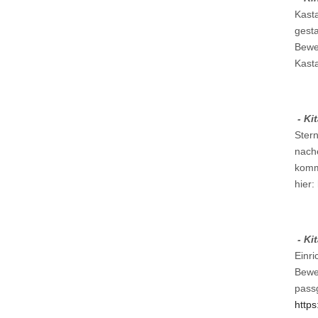
Kast
gest
Bewe
Kast
- Kit
Stern
nach
komme
hier:
- Ki
Einri
Beweg
passg
https