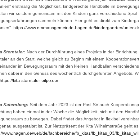
anien" erstmalig die Möglichkeit, kindgerechte Handbälle im Bewegung
alten wir seitdem gemeinsam mit den Kindern ganz verschiedene Spiel-
gungserfahrungen sammeln können. Hier geht es direkt zum Kinderga
anien":
https://www.emmausgemeinde-hagen.de/kindergaerten/unter-d
a Sterntaler:
Nach der Durchführung eines Projekts in der Einrichtung 
taler an den Start, welche gleich zu Beginn mit einem Kooperationsver
einander im Bewegungsraum mit den kleinen Handbällen verschiedens
n dabei in den Genuss des wöchentlich durchgeführten Angebots. Weit
https://kita-sterntaler-eilpe.de/
ta Katernberg:
Seit dem Jahr 2023 ist der Post SV auch Kooperationspa
chtung haben einmal in der Woche die Möglichkeit, sich mit den Handbäl
ungsraum zu bewegen. Dabei findet das Angebot in flexibel vereinbart
enau ausgestaltet ist. Zur Netzpräsent der Kita Wilhelmstraße geht es 
://www.hagen.de/web/de/fachbereiche/fb_kitas/fb_kitas_03/fb_kitas_wilh