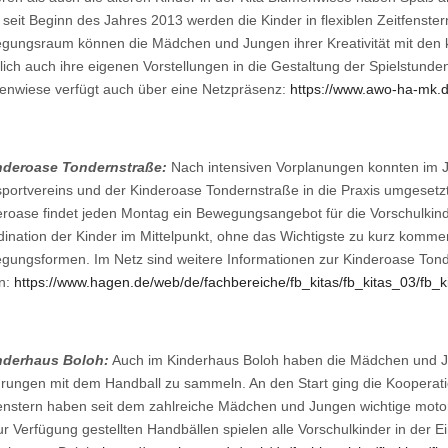
seit Beginn des Jahres 2013 werden die Kinder in flexiblen Zeitfenste
gungsraum können die Mädchen und Jungen ihrer Kreativität mit den k
lich auch ihre eigenen Vorstellungen in die Gestaltung der Spielstunde
enwiese verfügt auch über eine Netzpräsenz:
https://www.awo-ha-mk.de
nderoase Tondernstraße:
Nach intensiven Vorplanungen konnten im 
sportvereins und der Kinderoase Tondernstraße in die Praxis umgeset
roase findet jeden Montag ein Bewegungsangebot für die Vorschulkinde
ination der Kinder im Mittelpunkt, ohne das Wichtigste zu kurz komme
gungsformen. Im Netz sind weitere Informationen zur Kinderoase Ton
en:
https://www.hagen.de/web/de/fachbereiche/fb_kitas/fb_kitas_03/fb_ki
nderhaus Boloh:
Auch im Kinderhaus Boloh haben die Mädchen und Jun
rungen mit dem Handball zu sammeln. An den Start ging die Kooperatio
fenstern haben seit dem zahlreiche Mädchen und Jungen wichtige mot
r Verfügung gestellten Handbällen spielen alle Vorschulkinder in der E