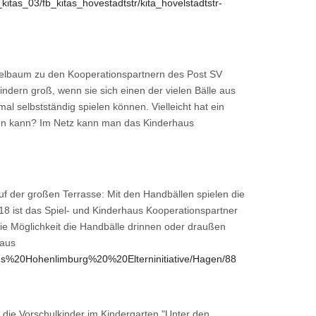
kitas_03/fb_kitas_hovestadtstr/kita_hovelstadtstr-
zelbaum zu den Kooperationspartnern des Post SV
dern groß, wenn sie sich einen der vielen Bälle aus
 selbstständig spielen können. Vielleicht hat ein
llen kann? Im Netz kann man das Kinderhaus
f der großen Terrasse: Mit den Handbällen spielen die
8 ist das Spiel- und Kinderhaus Kooperationspartner
die Möglichkeit die Handbälle drinnen oder draußen
haus
haus%20Hohenlimburg%20%20Elterninitiative/Hagen/88
 die Vorschulkinder im Kindergarten "Unter den