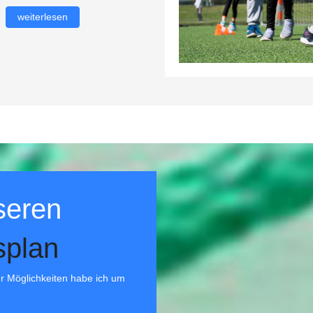
weiterlesen
seren
splan
für Möglichkeiten habe ich um