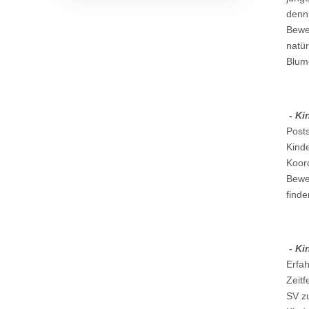
denn 
Bewe
natür
Blum
- Ki
Post
Kinde
Koord
Bewe
find
- Ki
Erfah
Zeit
SV zu