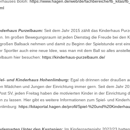
erhauses Boloh:
https://www.hagen.de/web/de/fachbereiche/fb_kitas/fb_
tml
nderhaus Purzelbaum:
Seit dem Jahr 2015 zählt das Kinderhaus Pur
n. Im großen Bewegungsraum ist jeden Dienstag die Freude bei den Kin
roßen Ballsack nehmen und damit zu Beginn der Spielstunde erst einmal
er Sportler auch eine neue Idee, was man mit dem Ball so alles anste
elbaum hier besuchen:
https://kinderhaus-purzelbaum.de/
iel- und Kinderhaus Hohenlimburg:
Egal ob drinnen oder draußen au
ren Mädchen und Jungen der Einrichtung immer gern. Seit dem Jahr 201
ost SV, jeden Freitag haben die motivierten Kinder in der Einrichtung 
en zu lassen. Hier gibt es weitere Informationen zum Spiel- und Kinder
nlimburg:
https://kitaportal.hagen.de/profil/Spiel-%20und%20Kinder
ndergarten Unter den Kastanien:
Im Kindergartenjahr 2022/23 hatten