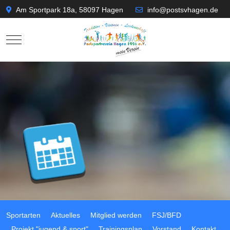
Am Sportpark 18a, 58097 Hagen
info@postsvhagen.de
Mobile Menu Toggle
Sportarten
Aktuelles
Mitglied werden
FSJ/BFD
Projekt "jugend & sport"
Trainingsplan
Vorstand
Kontakt