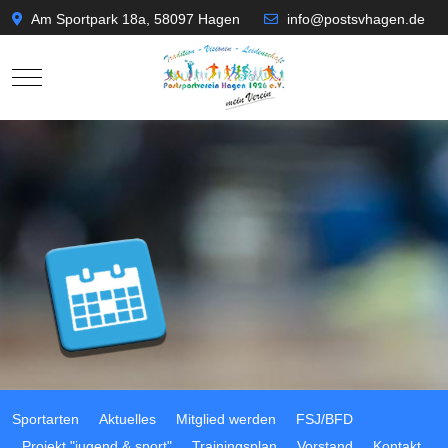
Am Sportpark 18a, 58097 Hagen
info@postsvhagen.de
Mobile Menu Toggle
Sportarten
Aktuelles
Mitglied werden
FSJ/BFD
Projekt "jugend & sport"
Trainingsplan
Vorstand
Kontakt