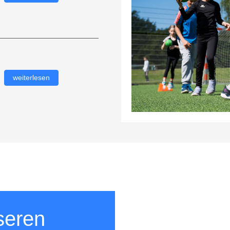
weiterlesen
seren